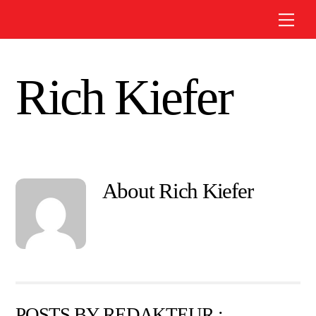
Skip
Me
to
content
Rich Kiefer
About
Rich Kiefer
POSTS BY REDAKTEUR :